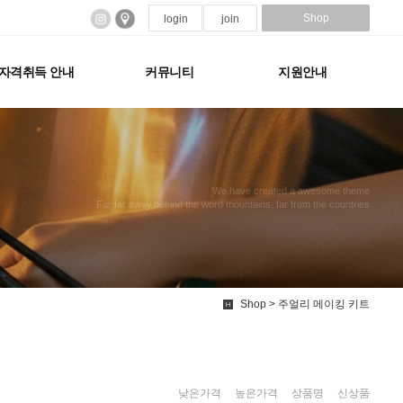
Shop
login
join
자격취득 안내
커뮤니티
지원안내
We have created a awesome theme
Far far away,behind the word mountains, far from the countries
Shop > 주얼리 메이킹 키트
낮은가격
|
높은가격
|
상품명
|
신상품