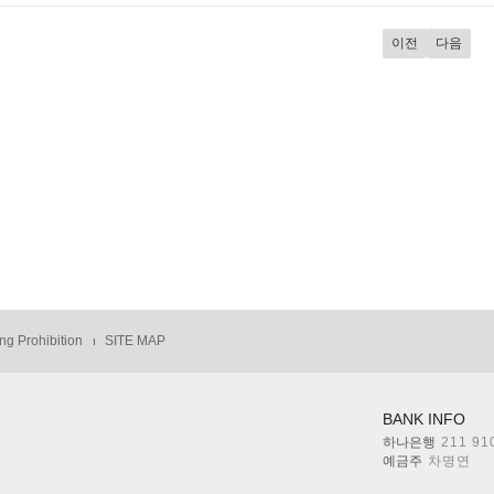
이전
다음
ng Prohibition
SITE MAP
BANK INFO
하나은행
211 91
예금주
차명연