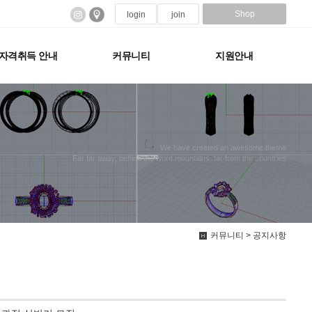
Shop
login
join
자격취득 안내
커뮤니티
지원안내
We have created an awesome theme
Far far away, behind the word mountains, far from the countries
커뮤니티 > 공지사항