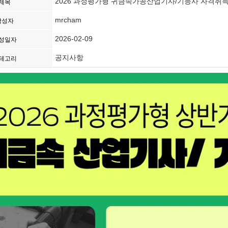
2026 과정평가형 귀금속가공산업기사/기능사 자격취
제목
mrcham
작성자
2026-02-09
성일자
공지사항
테고리