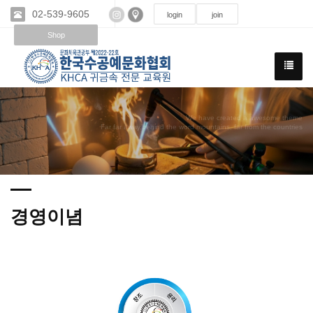
02-539-9605
login
join
Shop
We have created a awesome theme
Far far away,behind the word mountains, far from the countries
경영이념