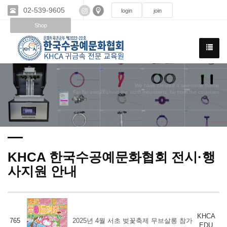
02-539-9605
login
join
Shop
We have created a awesome theme
Far far away,behind the word mountains, far from the countries
KHCA 한국수공예문화협회 전시·행
사지원 안내
KHCA
765
2025년 4월 서초 벚꽃축제 무브살롱 참가
EDU